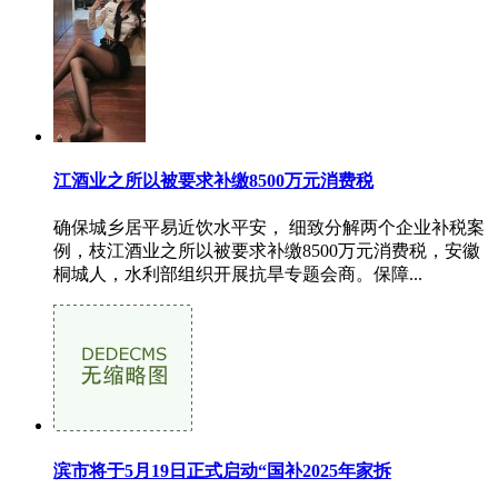
江酒业之所以被要求补缴8500万元消费税
确保城乡居平易近饮水平安， 细致分解两个企业补税案
例，枝江酒业之所以被要求补缴8500万元消费税，安徽
桐城人，水利部组织开展抗旱专题会商。保障...
滨市将于5月19日正式启动“国补2025年家拆