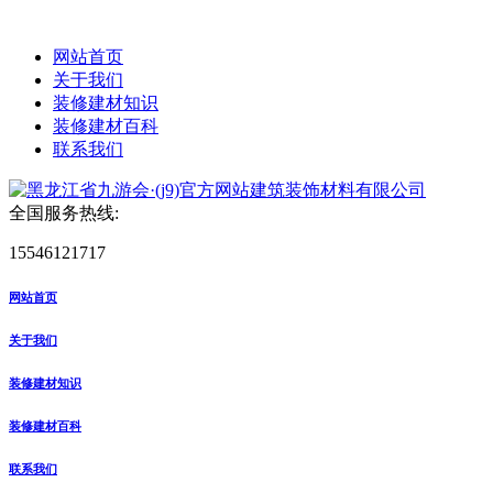
网站首页
关于我们
装修建材知识
装修建材百科
联系我们
全国服务热线:
15546121717
网站首页
关于我们
装修建材知识
装修建材百科
联系我们