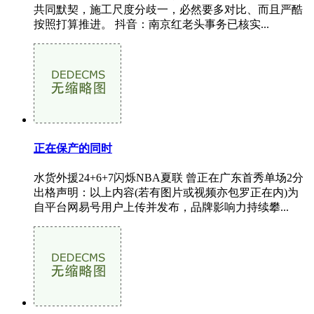
共同默契，施工尺度分歧一，必然要多对比、而且严酷
按照打算推进。 抖音：南京红老头事务已核实...
正在保产的同时
水货外援24+6+7闪烁NBA夏联 曾正在广东首秀单场2分
出格声明：以上内容(若有图片或视频亦包罗正在内)为
自平台网易号用户上传并发布，品牌影响力持续攀...