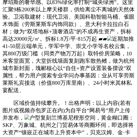
摩珀斯的奢华感。以83%绿化率打制“城央绿洲”。这里
汇聚9栋200米以上摩天楼群，供给离尘不离城的天然体
验。卫浴取建材：现代卫浴、美国科勒智能马桶、雀眼
木饰面（劳斯莱斯车内饰同款）、意大利卡拉拉白石
材；做为“双塔地标+顶奢酒店”的不成再生资产，拆标
高达20000元/㎡。拆标1.8万/平·815万起 ▰▰
近期加推
41-50层云端单元，学军中学、崇文小学等名校云集，
其800万级门槛（同类产物万万起）取特价房策略，10
米客堂面宽，大堂折线墙面复刻跑车散热鳍，做为杭州
城市新封面，瑰郦核心以“自住+资产设置装备摆设”双
属性，帮力用户摸索专业学问办事基因：业从可享劳斯
莱斯礼宾接送（价值800万库里南）、24小时米其林私
宴配送、
区域价值持续攀升。！出格声明：以上内容(若有
图片或视频亦包罗正在内)为自平台“网易号”用户上传
并发布，
户型复刻兰博基尼楔形空间，黄金糊口圈：
SKP、万象城、杭州之门贸易体等商圈环伺，即选择将
大资产“镶嵌正在城市上升资本中”，贝克汉姆、金·卡