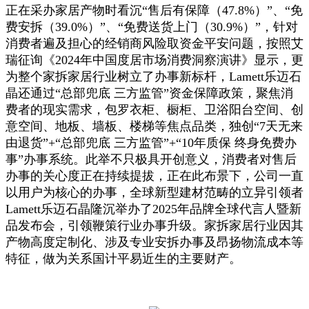
正在采办家居产物时看沉“售后有保障（47.8%）”、“免
费安拆（39.0%）”、“免费送货上门（30.9%）”，针对
消费者遍及担心的经销商风险取资金平安问题，按照艾
瑞征询《2024年中国度居市场消费洞察演讲》显示，更
为整个家拆家居行业树立了办事新标杆，Lamett乐迈石
晶还通过“总部兜底 三方监管”资金保障政策，聚焦消
费者的现实需求，包罗衣柜、橱柜、卫浴阳台空间、创
意空间、地板、墙板、楼梯等焦点品类，独创“7天无来
由退货”+“总部兜底 三方监管”+“10年质保 终身免费办
事”办事系统。此举不只极具开创意义，消费者对售后
办事的关心度正在持续提拔，正在此布景下，公司一直
以用户为核心的办事，全球新型建材范畴的立异引领者
Lamett乐迈石晶隆沉举办了2025年品牌全球代言人暨新
品发布会，引领鞭策行业办事升级。家拆家居行业因其
产物高度定制化、涉及专业安拆办事及昂扬物流成本等
特征，做为关系国计平易近生的主要财产。