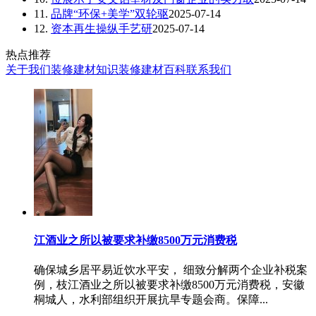
11.
品牌“环保+美学”双轮驱
2025-07-14
12.
资本再生操纵手艺研
2025-07-14
热点推荐
关于我们
装修建材知识
装修建材百科
联系我们
江酒业之所以被要求补缴8500万元消费税
确保城乡居平易近饮水平安， 细致分解两个企业补税案
例，枝江酒业之所以被要求补缴8500万元消费税，安徽
桐城人，水利部组织开展抗旱专题会商。保障...