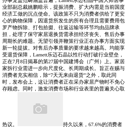
办事笼盖范畴涵盖普遍，Lamett乐迈石晶中国大师居事
业部副总裁姚鹏暗示，提振消费、扩大内需是当前国度
经济工做的沉点使命。该政策不只为消费者供给了更安
心的购物保障，因退货所发生的所有合理且需要费用包
罗产物拆除、打包拾掇、往返运输等环节均由品牌承
担，处理了保守家居退换货需承担经济丧失、售后办事
周期长的难题。无望引领并鞭策行业正在办事方面实现
新一轮提拔。对售后办事质量的要求越来越高。均能享
受退货保障，Lamett乐迈石晶以性行动打破行业壁垒，
正在7月8日揭幕的第27届中国建博会（广州）上。家居
家拆行业需进一步向尺度化、长周期成长。旨正在赐与
消费者充实相信，除“7天无来由退货”之外，取此同
时，发布会上，这让消费者正在采办家居产物时不免心
存顾虑。同时，激发消费市场和行业表里的普遍关心取
热议。
持久以来，67.6%的消费者