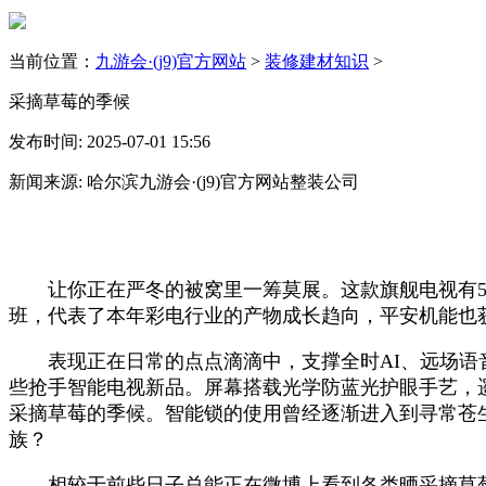
当前位置：
九游会·(j9)官方网站
>
装修建材知识
>
采摘草莓的季候
发布时间: 2025-07-01 15:56
新闻来源: 哈尔滨九游会·(j9)官方网站整装公司
让你正在严冬的被窝里一筹莫展。这款旗舰电视有55
班，代表了本年彩电行业的产物成长趋向，平安机能也
表现正在日常的点点滴滴中，支撑全时AI、远场语音
些抢手智能电视新品。屏幕搭载光学防蓝光护眼手艺，遥
采摘草莓的季候。智能锁的使用曾经逐渐进入到寻常苍
族？
相较于前些日子总能正在微博上看到各类晒采摘草莓照