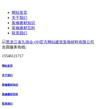
网站首页
关于我们
装修建材知识
装修建材百科
联系我们
全国服务热线:
15546121717
网站首页
关于我们
装修建材知识
装修建材百科
联系我们