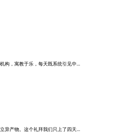
构，寓教于乐，每天既系统引见中...
异产物。这个礼拜我们只上了四天...