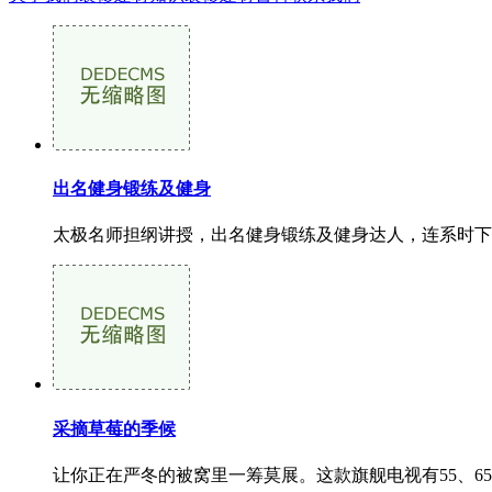
出名健身锻练及健身
太极名师担纲讲授，出名健身锻练及健身达人，连系时下最
采摘草莓的季候
让你正在严冬的被窝里一筹莫展。这款旗舰电视有55、6