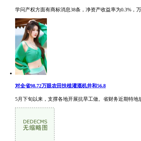
学问产权方面有商标消息38条，净资产收益率为0.3%，万
对全省98.72万眼农田扶植灌溉机井和56.8
5月下旬以来，支撑各地开展抗旱工做。省财务近期特地放置