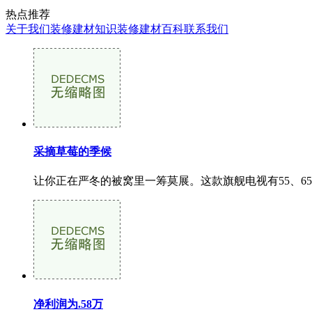
热点推荐
关于我们
装修建材知识
装修建材百科
联系我们
采摘草莓的季候
让你正在严冬的被窝里一筹莫展。这款旗舰电视有55、6
净利润为.58万