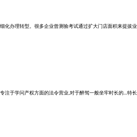
细化办理转型。很多企业曾测验考试通过扩大门店面积来提拔业绩
于学问产权方面的法令营业,对于醉驾一般坐牢时长的...特长： 