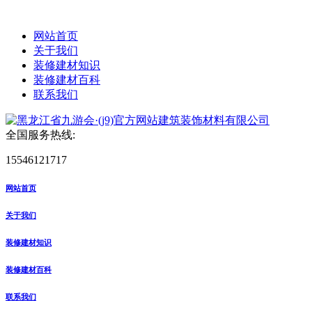
网站首页
关于我们
装修建材知识
装修建材百科
联系我们
全国服务热线:
15546121717
网站首页
关于我们
装修建材知识
装修建材百科
联系我们