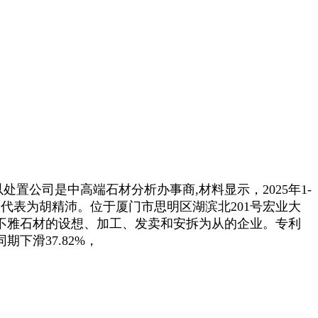
置公司是中高端石材分析办事商,材料显示，2025年1-
法人代表为胡精沛。位于厦门市思明区湖滨北201号宏业大
及景不雅石材的设想、加工、发卖和安拆为从的企业。专利
期下滑37.82%，