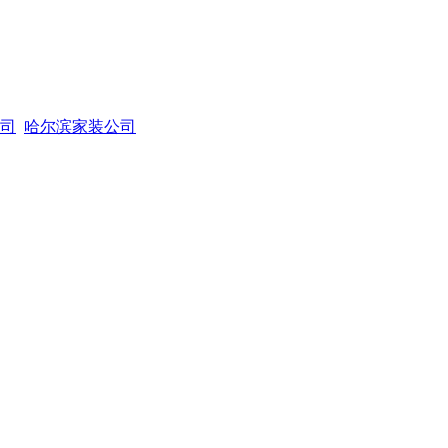
司
哈尔滨家装公司