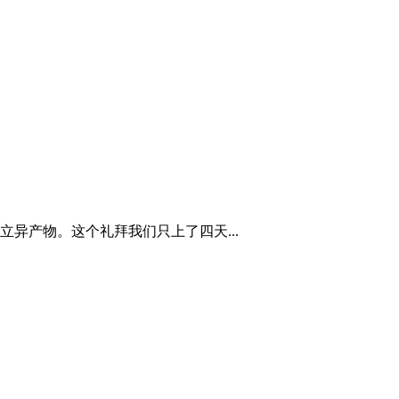
异产物。这个礼拜我们只上了四天...