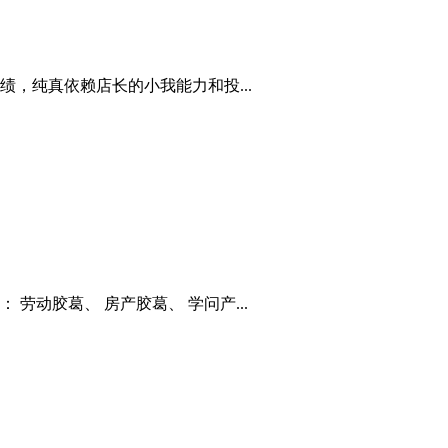
，纯真依赖店长的小我能力和投...
劳动胶葛、 房产胶葛、 学问产...