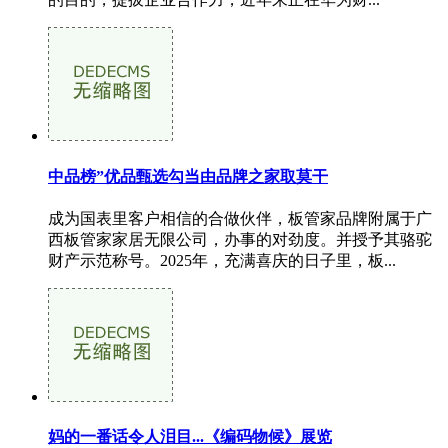
中品榜”优品甄选勾当由品牌之家取莫干
成为国表里客户相信的合做伙伴，板管家品牌附属于广
西板管家家居无限公司，办事的对劲度。并授予其骆驼
财产示范称号。2025年，充满喜庆的日子里，板...
妈的一番话令人泪目...《编码物候》展览