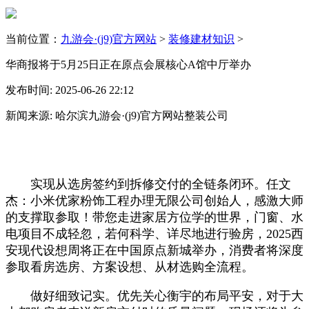
当前位置：
九游会·(j9)官方网站
>
装修建材知识
>
华商报将于5月25日正在原点会展核心A馆中厅举办
发布时间: 2025-06-26 22:12
新闻来源: 哈尔滨九游会·(j9)官方网站整装公司
实现从选房签约到拆修交付的全链条闭环。任文
杰：小米优家粉饰工程办理无限公司创始人，感激大师
的支撑取参取！带您走进家居方位学的世界，门窗、水
电项目不成轻忽，若何科学、详尽地进行验房，2025西
安现代设想周将正在中国原点新城举办，消费者将深度
参取看房选房、方案设想、从材选购全流程。
做好细致记实。优先关心衡宇的布局平安，对于大