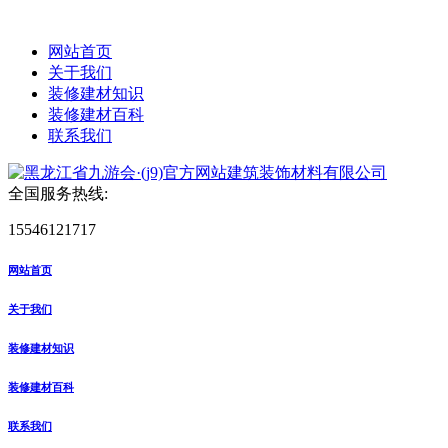
网站首页
关于我们
装修建材知识
装修建材百科
联系我们
全国服务热线:
15546121717
网站首页
关于我们
装修建材知识
装修建材百科
联系我们