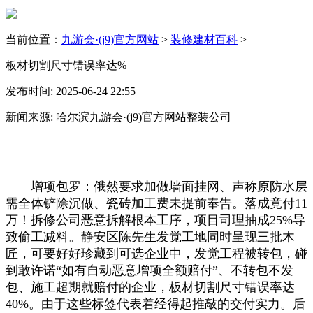
当前位置：
九游会·(j9)官方网站
>
装修建材百科
>
板材切割尺寸错误率达%
发布时间: 2025-06-24 22:55
新闻来源: 哈尔滨九游会·(j9)官方网站整装公司
增项包罗：俄然要求加做墙面挂网、声称原防水层
需全体铲除沉做、瓷砖加工费未提前奉告。落成竟付11
万！拆修公司恶意拆解根本工序，项目司理抽成25%导
致偷工减料。静安区陈先生发觉工地同时呈现三批木
匠，可要好好珍藏到可选企业中，发觉工程被转包，碰
到敢许诺“如有自动恶意增项全额赔付”、不转包不发
包、施工超期就赔付的企业，板材切割尺寸错误率达
40%。由于这些标签代表着经得起推敲的交付实力。后