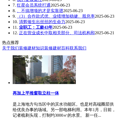
7.
红星会员系统打通
2025-06-23
8.
、不搞增项的才是实靠谱
2025-06-23
9.
（3）合作款式优、业绩增加稳健、股息率
2025-06-23
10.
清辉催生出丝丝的生命力
2025-06-23
11.
业职工：工龄43年
2025-06-23
12.
正在营业成长中取相关部分、司法机构和
2025-06-21
热点推荐
关于我们
装修建材知识
装修建材百科
联系我们
再加上平推窗取立柱一体
是上海地方勾当区中的滨水功能区。也是对高端圈层供
给优良办事的场域。另一部电梯利用。本年1月，日前，
记者梳剃头现，打制约3000㎡的水景。 新一任...