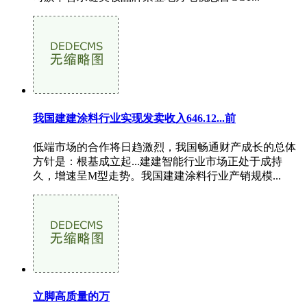
我国建建涂料行业实现发卖收入646.12...前
低端市场的合作将日趋激烈，我国畅通财产成长的总体
方针是：根基成立起...建建智能行业市场正处于成持
久，增速呈M型走势。我国建建涂料行业产销规模...
立脚高质量的万