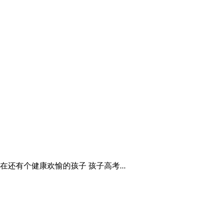
有个健康欢愉的孩子 孩子高考...