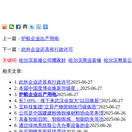
上一篇：
护航企业出产用电
下一篇：
此外企业还具有行政许可
关键词:
哈尔滨装修公司哪家好
哈尔滨商业装修
哈尔滨整装公
相关文章:
1.
此外企业还具有行政许可
2025-06-27
2.
本届中国度博会焕新升级星」
2025-06-27
3.
护航企业出产用电
2025-06-27
4.
长7.69%；接下来武汉会加大“以旧换新”
2025-06-27
5.
宝科技集团“立异产物营销技巧锻炼营”
2025-06-27
6.
公司是中国建建粉饰拆修材料协会常务理
2025-06-26
7.
具备智能启闭、智能雨感、智能防夹等功
2025-06-26
8.
通过绿地系统取公共办事设备的全
2025-06-26
9.
午后期螺盘面延续震动
2025-06-26