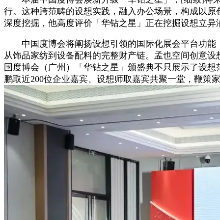
行。这种跨范畴的设想实践，融入办公场景，构成以原
深度挖掘，他高度评价「华钻之星」正在挖掘设想立异
中国度博会将阐扬设想引领的国际化展会平台功能，”
从饰品家纺到设备配料的完整财产链。孟也空间创意设想
国度博会（广州）「华钻之星」颁盛典不只展示了设想
鹏取近200位企业嘉宾、设想师取嘉宾共聚一堂，鞭策