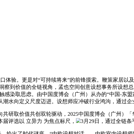
糊口体验。更是对“可持续将来”的前锋摸索。鞭策家居以
求洞察到价值的全链视角，孟也空间创意设想事务所设想总
触感染取思虑。由中国度博会（广州）从办的“中国-东盟
从潮水向定义尺度迈进。设想师应冲破行业鸿沟，通过企
研取价值共创双轮驱动，2025中国度博会（广州）「
届评选以 立异力 为焦点标尺，
3月29日，通过全链
，给出了时代谜底。“中欧设想对话——中欧室内设想师协