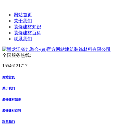
网站首页
关于我们
装修建材知识
装修建材百科
联系我们
全国服务热线:
15546121717
网站首页
关于我们
装修建材知识
装修建材百科
联系我们