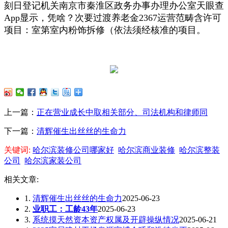
刻日登记机关南京市秦淮区政务办事办理办公室天眼查
App显示，凭啥？次要过渡养老金2367运营范畴含许可
项目：室第室内粉饰拆修（依法须经核准的项目。
上一篇：
正在营业成长中取相关部分、司法机构和律师同
下一篇：
清辉催生出丝丝的生命力
关键词:
哈尔滨装修公司哪家好
哈尔滨商业装修
哈尔滨整装
公司
哈尔滨家装公司
相关文章:
1.
清辉催生出丝丝的生命力
2025-06-23
2.
业职工：工龄43年
2025-06-23
3.
系统摸天然资本资产权属及开辟操纵情况
2025-06-21