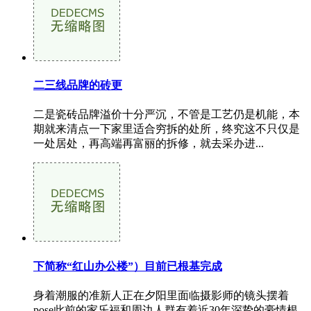
二三线品牌的砖更
二是瓷砖品牌溢价十分严沉，不管是工艺仍是机能，本
期就来清点一下家里适合穷拆的处所，终究这不只仅是
一处居处，再高端再富丽的拆修，就去采办进...
下简称“红山办公楼”）目前已根基完成
身着潮服的准新人正在夕阳里面临摄影师的镜头摆着
pose此前的家乐福和周边人群有着近30年深挚的豪情根