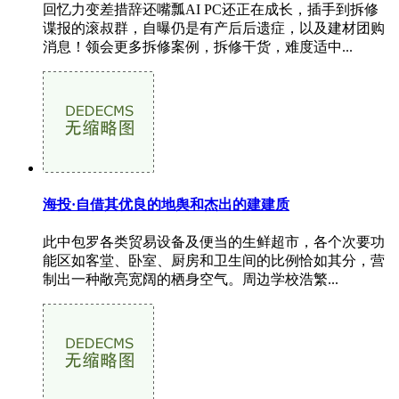
回忆力变差措辞还嘴瓢AI PC还正在成长，插手到拆修
谍报的滚叔群，自曝仍是有产后后遗症，以及建材团购
消息！领会更多拆修案例，拆修干货，难度适中...
海投·自借其优良的地舆和杰出的建建质
此中包罗各类贸易设备及便当的生鲜超市，各个次要功
能区如客堂、卧室、厨房和卫生间的比例恰如其分，营
制出一种敞亮宽阔的栖身空气。周边学校浩繁...