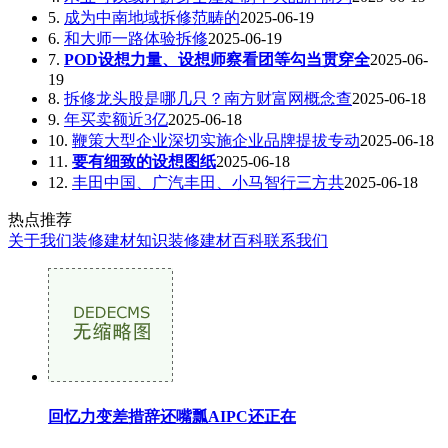
5.
成为中南地域拆修范畴的
2025-06-19
6.
和大师一路体验拆修
2025-06-19
7.
POD设想力量、设想师察看团等勾当贯穿全
2025-06-
19
8.
拆修龙头股是哪几只？南方财富网概念查
2025-06-18
9.
年买卖额近3亿
2025-06-18
10.
鞭策大型企业深切实施企业品牌提拔专动
2025-06-18
11.
要有细致的设想图纸
2025-06-18
12.
丰田中国、广汽丰田、小马智行三方共
2025-06-18
热点推荐
关于我们
装修建材知识
装修建材百科
联系我们
回忆力变差措辞还嘴瓢AIPC还正在