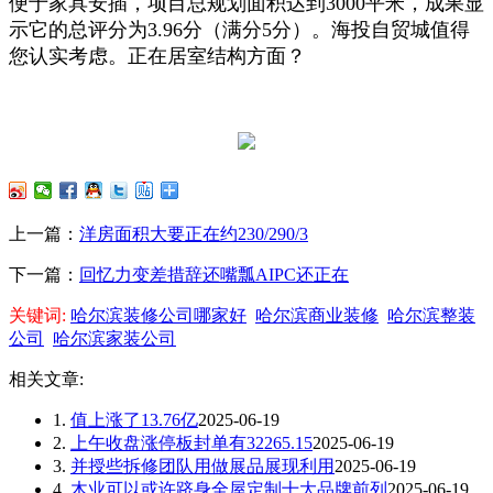
便于家具安插，项目总规划面积达到3000平米，成果显
示它的总评分为3.96分（满分5分）。海投自贸城值得
您认实考虑。正在居室结构方面？
上一篇：
洋房面积大要正在约230/290/3
下一篇：
回忆力变差措辞还嘴瓢AIPC还正在
关键词:
哈尔滨装修公司哪家好
哈尔滨商业装修
哈尔滨整装
公司
哈尔滨家装公司
相关文章:
1.
值上涨了13.76亿
2025-06-19
2.
上午收盘涨停板封单有32265.15
2025-06-19
3.
并授些拆修团队用做展品展现利用
2025-06-19
4.
木业可以或许跻身全屋定制十大品牌前列
2025-06-19