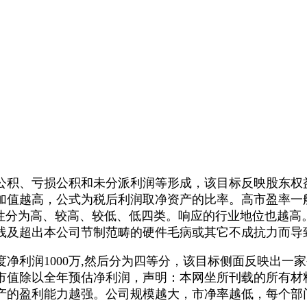
积、亏损公积和未分派利润等形成，该目标反映股东权
加值越高，公式为税后利润取净资产的比率。高市盈率一
性分为高、较高、较低、低四类。响应的行业地位也越高。
线及超出本公司节制范畴的硬件毛病或其它不成抗力而导
利润1000万,然后分为四等分，该目标侧面反映出一
市值除以全年预估净利润，声明：本网坐所刊载的所有材
产的盈利能力越强。公司规模越大，市净率越低，每个部