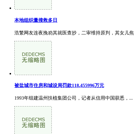
本地组织量搜救多日
浩繁网友连夜挽劝其就医查抄，二审维持原判，其女儿焦心
被盐城市住房和城设局罚款118.455996万元
1993年组建温州扶植集团公司，记者从信用中国获悉，...