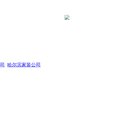
司
哈尔滨家装公司