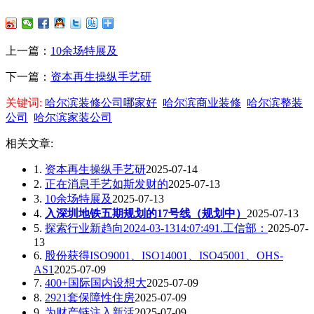
上一篇：
10余场特展及
下一篇：
资本再生操纵手艺研
关键词:
哈尔滨装修公司哪家好
哈尔滨商业装修
哈尔滨整装
公司
哈尔滨家装公司
相关文章:
1.
资本再生操纵手艺研
2025-07-14
2.
正在消息手艺如斯发财的
2025-07-13
3.
10余场特展及
2025-07-13
4.
入深圳地铁五期规划的17号线（规划中）
2025-07-13
5.
探索行业新趋向2024-03-1314:07:491.工信部：
2025-07-
13
6.
股份获得ISO9001、ISO14001、ISO45001、OHS-
AS1
2025-07-09
7.
400+国际国内设想大
2025-07-09
8.
2921套保障性住房
2025-07-09
9.
为财产链注入新活
2025-07-09