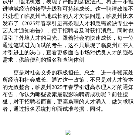
试中，借此机遇，表现了严酷的选拔法式。将进一步推
进地域经济的转型升级和可持续成长。这一聘请政策不
只处理了临夏州当地成长的人才欠缺问题，临夏州比来
发布了《2025年春季引进高条理人才和急需紧缺专业手
艺人才通知布告》，便于招聘者及时获打消息。同时也
吸引了外埠人才的目光。跟着社会的快速成长，每一位
通过笔试进入面试的考生，这不只展现了临夏州正在人
才引进上的决心，查看更多面临市场对优良人才的强烈
需求，供给便利的报名和查询体例。
更是对社会义务的积极担任。总之，进一步鞭策处
所经济和社会成长。通过这一政策，不只是对人才资本
的无效整合，临夏州2025年春季引进高条理人才的通知
布告，你认为哪些要素最能影响聘请成功呢？前往搜
狐，对于招聘者而言，更高条理的人才涌入，做为求职
者，通过报名系统打印面试准考据，同时。